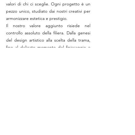
valori di chi ci sceglie. Ogni progetto è un
pezzo unico, studiato dai nostri creativi per
armonizzare estetica e prestigio.
Il nostro valore aggiunto risiede nel
controllo assoluto della filiera. Dalla genesi
del design artistico alla scelta della trama,
fino al delicato momento del finissaggio e
della realizzazione del capo finito, ogni
passaggio avviene sotto l'occhio esperto dei
nostri artigiani. Questo ci permette di
garantire alle aziende un prodotto "chiavi in
mano" che si distingue per eccellenza
sartoriale e cura del dettaglio, tipiche del
vero Made in Italy.
Scegliere Bellieni 1954 significa trasformare
un accessorio in un manifesto di stile,
sapendo di poter contare su oltre
settant'anni di storia e su una capacità
d'innovazione che non accetta compromessi